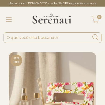
Use o cupom "BEMVINDO5" e tenha 5% OFF na primeira compra
0
12
%
OFF