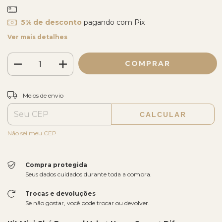
5% de desconto
pagando com Pix
Ver mais detalhes
ALTERAR CEP
Entregas para o CEP:
Meios de envio
CALCULAR
Não sei meu CEP
Compra protegida
Seus dados cuidados durante toda a compra.
Trocas e devoluções
Se não gostar, você pode trocar ou devolver.