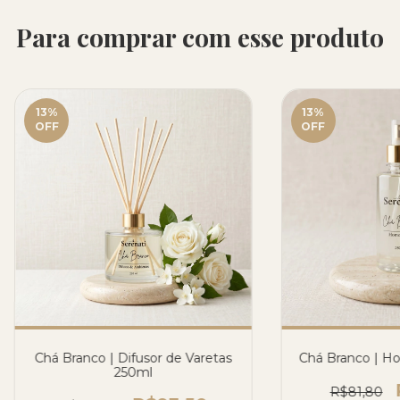
Para comprar com esse produto
13
%
13
%
OFF
OFF
Chá Branco | Difusor de Varetas
Chá Branco | H
250ml
R$81,80