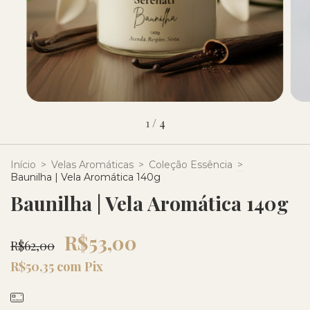
1
/
4
Início
>
Velas Aromáticas
>
Coleção Essência
>
Baunilha | Vela Aromática 140g
Baunilha | Vela Aromática 140g
R$53,00
R$62,00
R$50,35
com
Pix