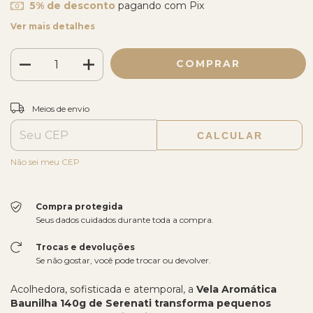
5% de desconto
pagando com Pix
Ver mais detalhes
ALTERAR CEP
Entregas para o CEP:
Meios de envio
CALCULAR
Não sei meu CEP
Compra protegida
Seus dados cuidados durante toda a compra.
Trocas e devoluções
Se não gostar, você pode trocar ou devolver.
Acolhedora, sofisticada e atemporal, a
Vela Aromática
Baunilha 140g de Serenati transforma pequenos