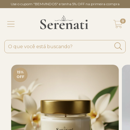
Use o cupom "BEMVINDO5" e tenha 5% OFF na primeira compra
0
15
%
OFF