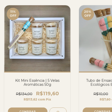
11
%
20
%
OFF
OFF
Kit Mini Essência | 5 Velas
Tubo de Ensai
Aromáticas 50g
Ecológicos 
R$119,60
R$134,00
R$10,00
R$113,62
com
Pix
R$7,60