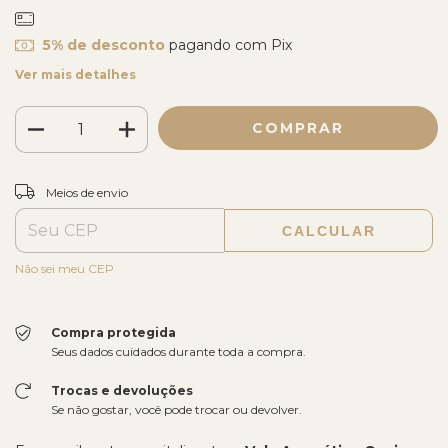
5% de desconto
pagando com Pix
Ver mais detalhes
ALTERAR CEP
Entregas para o CEP:
Meios de envio
CALCULAR
Não sei meu CEP
Compra protegida
Seus dados cuidados durante toda a compra.
Trocas e devoluções
Se não gostar, você pode trocar ou devolver.