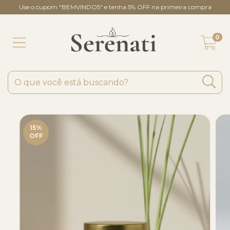
Use o cupom "BEMVINDO5" e tenha 5% OFF na primeira compra
0
15
%
OFF