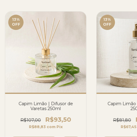
13
%
13
%
OFF
OFF
Capim Limão | Difusor de
Capim Limão 
Varetas 250ml
25
R$93,50
R$107,00
R$81,80
R$88,83
com
Pix
R$67,4