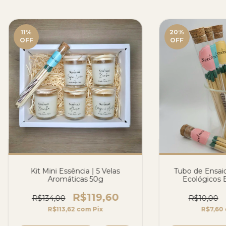
11
%
20
%
OFF
OFF
Kit Mini Essência | 5 Velas
Tubo de Ensai
Aromáticas 50g
Ecológicos 
R$119,60
R$134,00
R$10,00
R$113,62
com
Pix
R$7,60