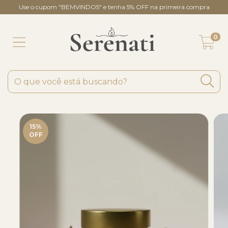
Use o cupom "BEMVINDO5" e tenha 5% OFF na primeira compra
0
15
%
OFF