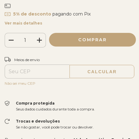
5% de desconto
pagando com Pix
Ver mais detalhes
ALTERAR CEP
Entregas para o CEP:
Meios de envio
CALCULAR
Não sei meu CEP
Compra protegida
Seus dados cuidados durante toda a compra.
Trocas e devoluções
Se não gostar, você pode trocar ou devolver.