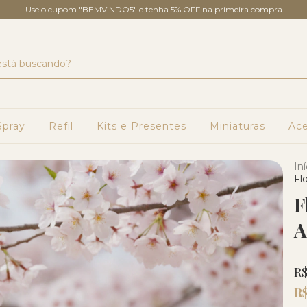
Use o cupom "BEMVINDO5" e tenha 5% OFF na primeira compra
pray
Refil
Kits e Presentes
Miniaturas
Ace
Iní
Fl
F
A
R$
R