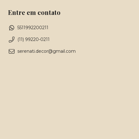
Entre em contato
5511992200211
(11) 99220-0211
serenati.decor@gmail.com