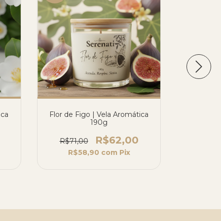
ica
Flor de Figo | Vela Aromática
Lavanda |
190g
R$71,
R$62,00
R$71,00
R$
R$58,90
com
Pix