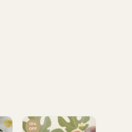
13
%
13
%
OFF
OFF