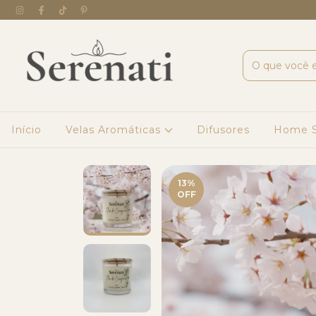
Início
Velas Aromáticas
Difusores
Home S
13
%
OFF