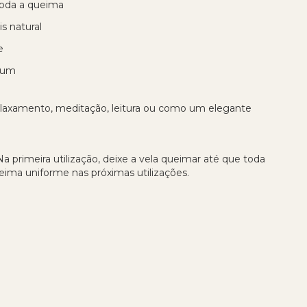
oda a queima
s natural
e
ium
 relaxamento, meditação, leitura ou como um elegante
 primeira utilização, deixe a vela queimar até que toda
ueima uniforme nas próximas utilizações.