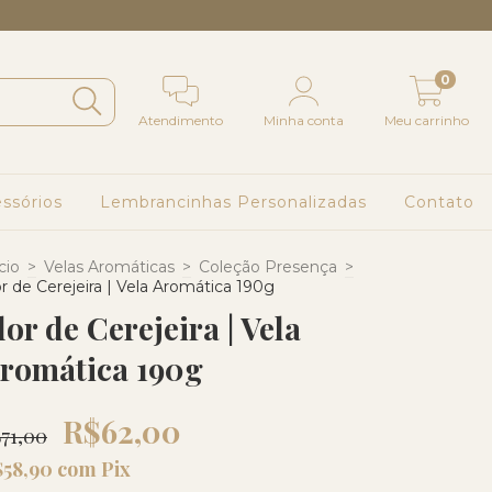
0
Atendimento
Minha conta
Meu carrinho
ssórios
Lembrancinhas Personalizadas
Contato
cio
>
Velas Aromáticas
>
Coleção Presença
>
or de Cerejeira | Vela Aromática 190g
lor de Cerejeira | Vela
romática 190g
R$62,00
71,00
$58,90
com
Pix