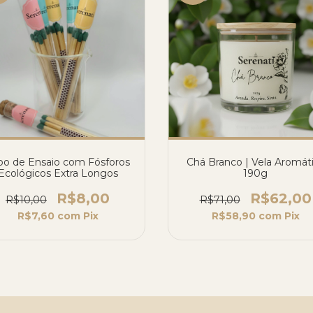
bo de Ensaio com Fósforos
Chá Branco | Vela Aromát
Ecológicos Extra Longos
190g
R$8,00
R$62,00
R$10,00
R$71,00
R$7,60
com
Pix
R$58,90
com
Pix