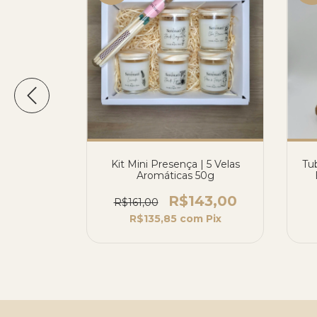
 Aromática
Kit Mini Presença | 5 Velas
Tu
Aromáticas 50g
2,00
R$143,00
R$161,00
m
Pix
R$135,85
com
Pix